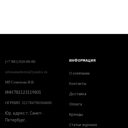
ИНФОРМАЦИЯ
(+7 981) 920-80-80
selenamarketru@yandex.ru
О компании
ИП Семенова И.В.
Контакты
ИНН:781123119801
Доставка
ОГРНИП: 321784700364660
Оплата
Юр. адрес: г. Санкт-
Бренды
Петербург,
Статьи журнала