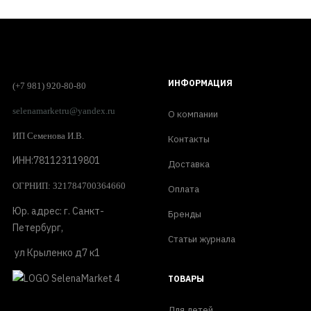
ИНФОРМАЦИЯ
(+7 981) 920-80-80
selenamarketru@yandex.ru
О компании
ИП Семенова И.В.
Контакты
ИНН:781123119801
Доставка
ОГРНИП: 321784700364660
Оплата
Юр. адрес: г. Санкт-
Бренды
Петербург,
Статьи журнала
ул Крыленко д7 к1
ТОВАРЫ
Для детей