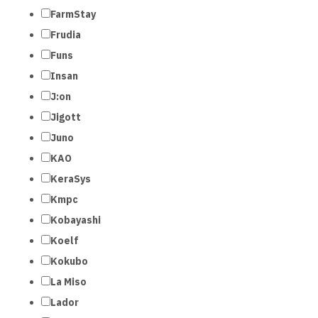
FarmStay
Frudia
Funs
Insan
J:on
Jigott
Juno
KAO
KeraSys
Kmpc
Kobayashi
Koelf
Kokubo
La Miso
Lador