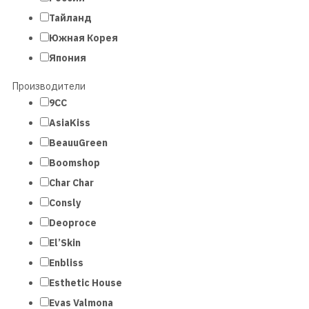
Тайланд
Южная Корея
Япония
Производители
9СС
AsiaKiss
BeauuGreen
Boomshop
Char Char
Consly
Deoproce
El’Skin
Enbliss
Esthetic House
Evas Valmona