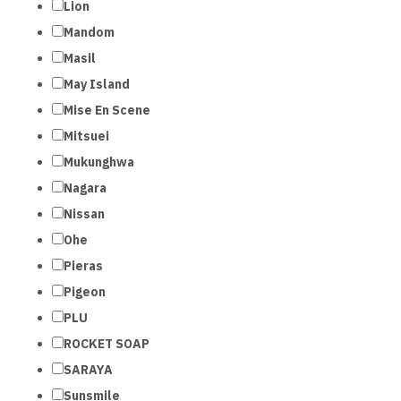
Lion
Mandom
Masil
May Island
Mise En Scene
Mitsuei
Mukunghwa
Nagara
Nissan
Ohe
Pieras
Pigeon
PLU
ROCKET SOAP
SARAYA
Sunsmile