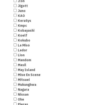
J:on
Jigott
Juno
KAO
KeraSys
Kmpc
Kobayashi
Koelf
Kokubo
La Miso
Lador
Lion
Mandom
Masil
May Island
Mise En Scene
Mitsuei
Mukunghwa
Nagara
Nissan
Ohe
Pieras