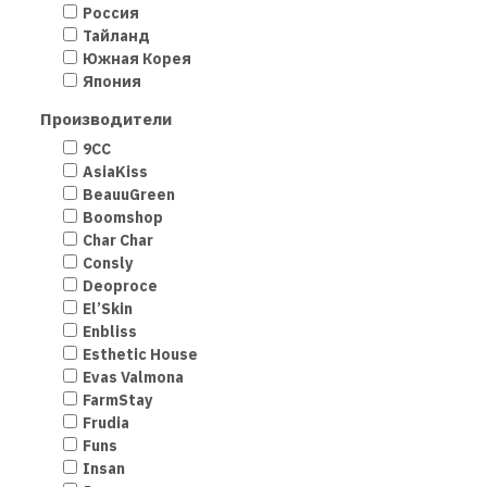
Россия
Тайланд
Южная Корея
Япония
Производители
9СС
AsiaKiss
BeauuGreen
Boomshop
Char Char
Consly
Deoproce
El’Skin
Enbliss
Esthetic House
Evas Valmona
FarmStay
Frudia
Funs
Insan