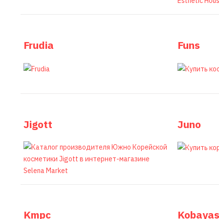
Frudia
Funs
Jigott
Juno
Kmpc
Kobayas