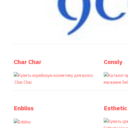
Char Char
Consly
Enbliss
Estheti