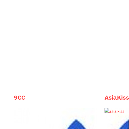
9СС
AsiaKiss