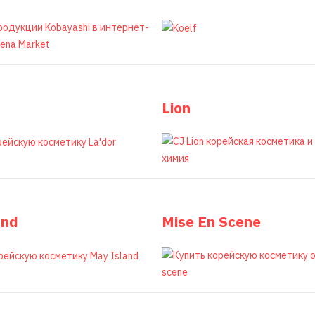
Lion
and
Mise En Scene