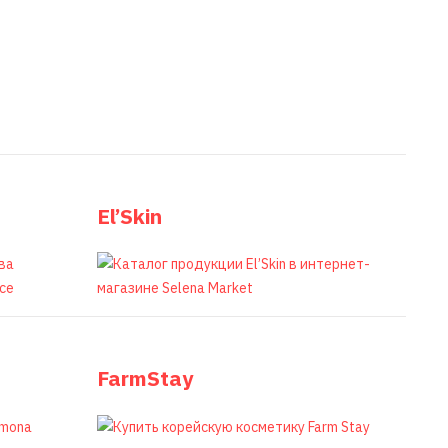
El’Skin
FarmStay