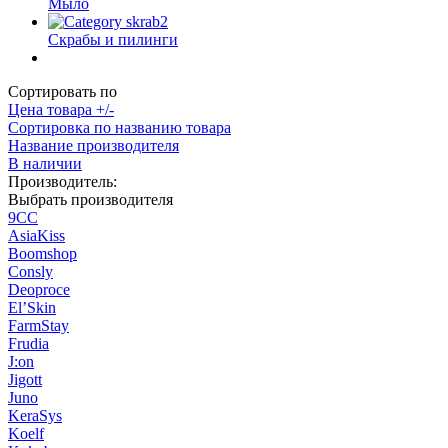
Мыло
Скрабы и пилинги
Сортировать по
Цена товара +/-
Сортировка по названию товара
Название производителя
В наличии
Производитель:
Выбрать производителя
9СС
AsiaKiss
Boomshop
Consly
Deoproce
El’Skin
FarmStay
Frudia
J:on
Jigott
Juno
KeraSys
Koelf