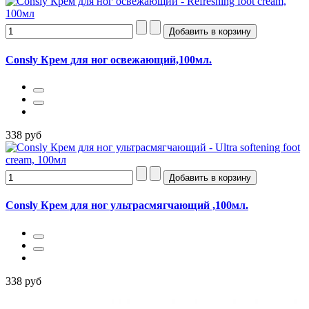
Consly Крем для ног освежающий,100мл.
338 руб
Consly Крем для ног ультрасмягчающий ,100мл.
338 руб