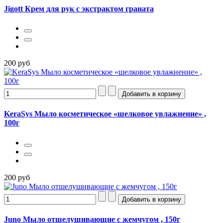
Jigott Крем для рук с экстрактом граната
200 руб
KeraSys Мыло косметическое «шелковое увлажнение» ,
100г
200 руб
Juno Мыло отшелушивающиe с жемчугом , 150г