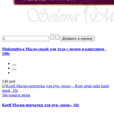
Mukunghwa Мыло-скраб для тела с медом и каштаном ,
100г
140 руб
Уведомить меня
Koelf Маски-перчатки для рук «роза», 16г