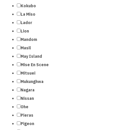
Kokubo
La Miso
Lador
Lion
Mandom
Masil
May Island
Mise En Scene
Mitsuei
Mukunghwa
Nagara
Nissan
Ohe
Pieras
Pigeon