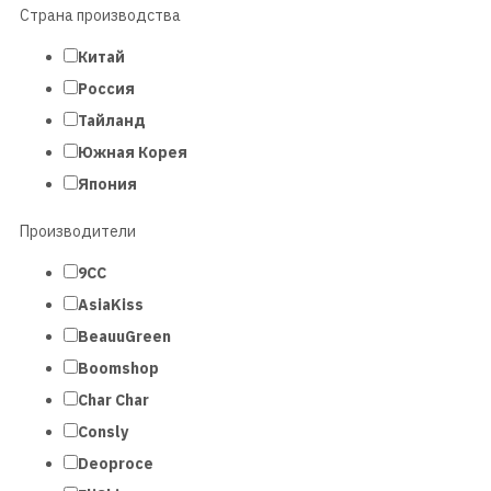
Страна производства
Китай
Россия
Тайланд
Южная Корея
Япония
Производители
9СС
AsiaKiss
BeauuGreen
Boomshop
Char Char
Consly
Deoproce