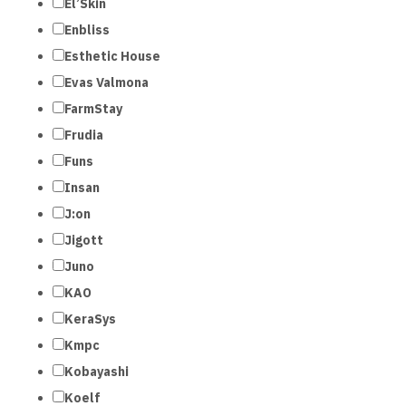
El’Skin
Enbliss
Esthetic House
Evas Valmona
FarmStay
Frudia
Funs
Insan
J:on
Jigott
Juno
KAO
KeraSys
Kmpc
Kobayashi
Koelf