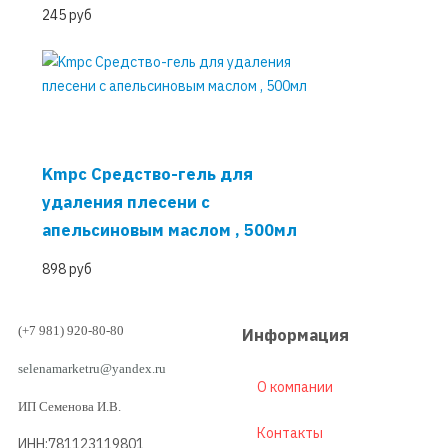
245 руб
Kmpc Средство-гель для
удаления плесени c
апельсиновым маслом , 500мл
898 руб
(+7 981) 920-80-80
Информация
selenamarketru@yandex.ru
О компании
ИП Семенова И.В.
Контакты
ИНН:781123119801