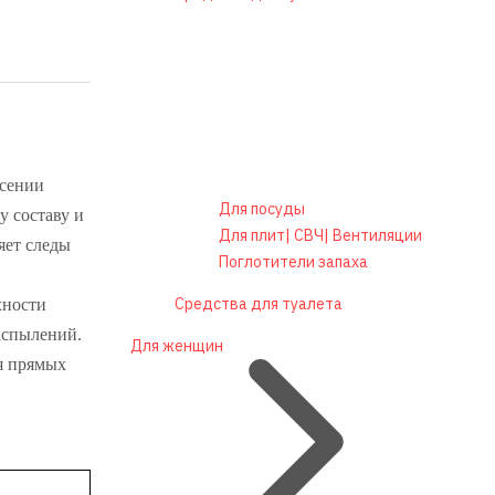
есении
Для посуды
у составу и
Для плит| СВЧ| Вентиляции
яет следы
Поглотители запаха
Средства для туалета
хности
распылений.
Для женщин
ия прямых